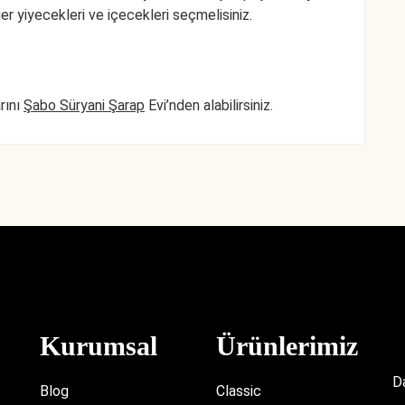
ğer yiyecekleri ve içecekleri seçmelisiniz.
rını
Şabo Süryani Şarap
Evi’nden alabilirsiniz.
Kurumsal
Ürünlerimiz
D
Blog
Classic