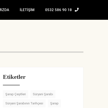
MIZDA
İLETIŞIM
0532 586 90 18
Etiketler
Şarap Çeşitleri
Süryani Şarabı
Süryani Şarabının Tarihçesi
Şarap