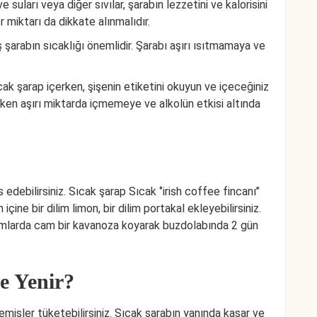
 suları veya diğer sıvılar, şarabın lezzetini ve kalorisini
r miktarı da dikkate alınmalıdır.
ş şarabın sıcaklığı önemlidir. Şarabı aşırı ısıtmamaya ve
cak şarap içerken, şişenin etiketini okuyun ve içeceğiniz
çerken aşırı miktarda içmemeye ve alkolün etkisi altında
edebilirsiniz. Sıcak şarap Sıcak ‘’irish coffee fincanı’’
 içine bir dilim limon, bir dilim portakal ekleyebilirsiniz.
umlarda cam bir kavanoza koyarak buzdolabında 2 gün
e Yenir?
emişler tüketebilirsiniz. Sıcak şarabın yanında kaşar ve