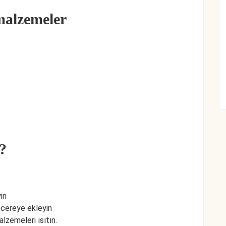
 malzemeler
?
in
ncereye ekleyin
lzemeleri ısıtın.